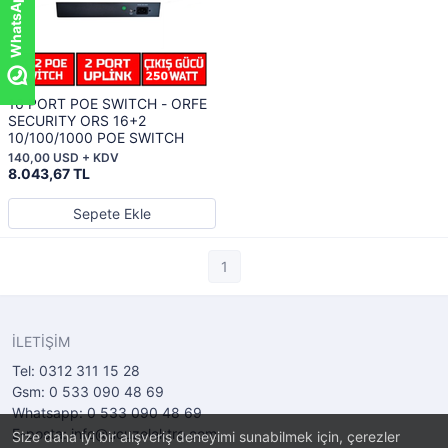
16 PORT POE SWITCH - ORFE
SECURITY ORS 16+2
10/100/1000 POE SWITCH
140,00 USD + KDV
8.043,67 TL
Sepete Ekle
1
İLETİŞİM
Tel: 0312 311 15 28
Gsm: 0 533 090 48 69
Whatsapp: 0 533 090 48 69
E-posta: info@ucuzelektro.com
Size daha iyi bir alışveriş deneyimi sunabilmek için, çerezler