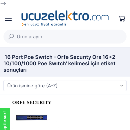
-->
'16 Port Poe Swıtch - Orfe Securıty Ors 16+2
10/100/1000 Poe Swıtch' kelimesi için etiket
sonuçları
WhatsApp ile sor!
WhatsApp ile sor!