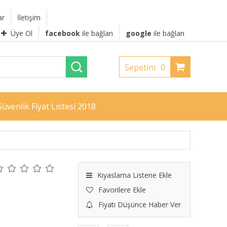
ar
İletişim
Üye Ol
facebook
ile bağlan
google
ile bağlan
Sepetim
0
üvenlik Fiyat Listesi 2018
Kıyaslama Listene Ekle
Favorilere Ekle
Fiyatı Düşünce Haber Ver