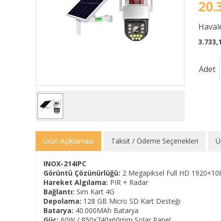
20.
Havale
3.733,
Adet
Ürün Açıklaması
Taksit / Ödeme Seçenekleri
Ü
INOX-214IPC
Görüntü Çözünürlüğü:
2 Megapiksel Full HD 1920×10
Hareket Algılama:
PIR + Radar
Bağlantı:
Sim Kart 4G
Depolama:
128 GB Micro SD Kart Desteği
Batarya:
40.000MAh Batarya
Güç:
60W / 850x740x60mm Solar Panel