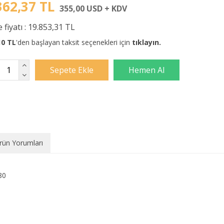
362,37 TL
355,00 USD + KDV
 fiyatı :
19.853,31 TL
10 TL
'den başlayan taksit seçenekleri için
tıklayın.
rün Yorumları
80