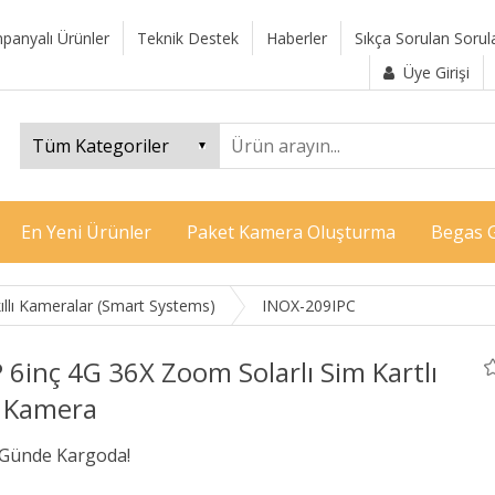
panyalı Ürünler
Teknik Destek
Haberler
Sıkça Sorulan Sorul
Üye Girişi
En Yeni Ürünler
Paket Kamera Oluşturma
Begas G
kıllı Kameralar (Smart Systems)
INOX-209IPC
6inç 4G 36X Zoom Solarlı Sim Kartlı
 Kamera