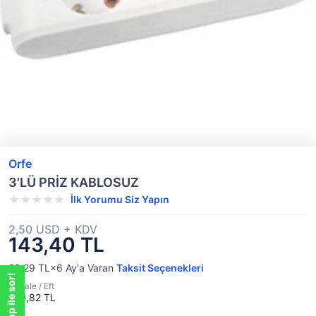
Orfe
3'LÜ PRİZ KABLOSUZ
İlk Yorumu Siz Yapın
2,50 USD + KDV
143,40 TL
26,29 TL×6
Ay'a Varan
Taksit Seçenekleri
WhatsApp ile sor!
WhatsApp ile sor!
Havale / Eft
139,82 TL