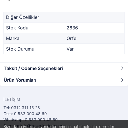
Diğer Özellikler
Stok Kodu
2636
Marka
Orfe
Stok Durumu
Var
Taksit / Ödeme Seçenekleri
Ürün Yorumları
İLETİŞİM
Tel: 0312 311 15 28
Gsm: 0 533 090 48 69
Whatsapp: 0 533 090 48 69
E-posta: info@ucuzelektro.com
Size daha iyi bir alışveriş deneyimi sunabilmek için, çerezler