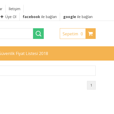
ar
İletişim
Üye Ol
facebook
ile bağlan
google
ile bağlan
Sepetim
0
üvenlik Fiyat Listesi 2018
1