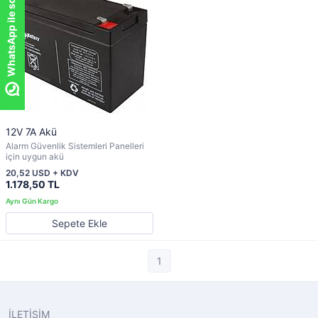
WhatsApp ile sor!
WhatsApp ile sor!
12V 7A Akü
Alarm Güvenlik Sistemleri Panelleri
için uygun akü
20,52 USD + KDV
1.178,50 TL
Sepete Ekle
1
İLETİŞİM