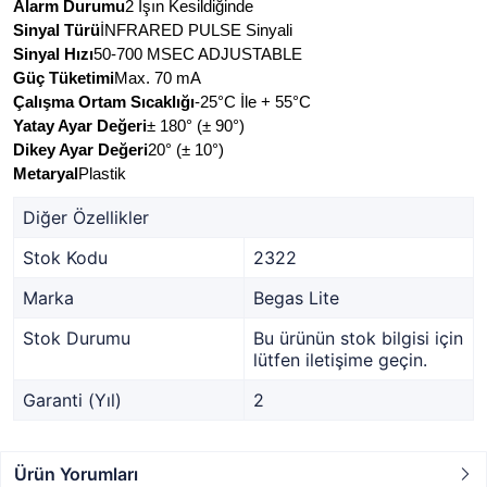
Alarm Durumu
2 Işın Kesildiğinde
Sinyal Türü
İNFRARED PULSE Sinyali
Sinyal Hızı
50-700 MSEC ADJUSTABLE
Güç Tüketimi
Max. 70 mA
Çalışma Ortam Sıcaklığı
-25°C İle + 55°C
Yatay Ayar Değeri
± 180° (± 90°)
Dikey Ayar Değeri
20° (± 10°)
Metaryal
Plastik
Diğer Özellikler
Stok Kodu
2322
Marka
Begas Lite
Stok Durumu
Bu ürünün stok bilgisi için
lütfen iletişime geçin.
Garanti (Yıl)
2
Ürün Yorumları