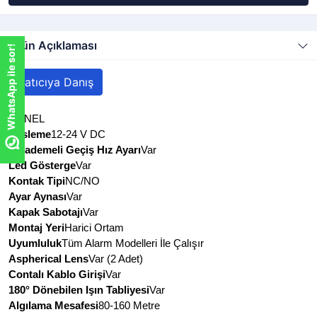
Ürün Açıklaması
WhatsApp ile sor!
WhatsApp ile sor!
Satıcıya Danış
GENEL
Besleme
12-24 V DC
4 Kademeli Geçiş Hız Ayarı
Var
Led Gösterge
Var
Kontak Tipi
NC/NO
Ayar Aynası
Var
Kapak Sabotajı
Var
Montaj Yeri
Harici Ortam
Uyumluluk
Tüm Alarm Modelleri İle Çalışır
Aspherical Lens
Var (2 Adet)
Contalı Kablo Girişi
Var
180° Dönebilen Işın Tabliyesi
Var
Algılama Mesafesi
80-160 Metre