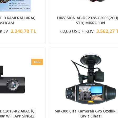
Fİ 3 KAMERALI ARAÇ
HİKVİSİON AE-DC2328-C200S(2CH)
ASHCAM
STD) MİKROFON
2.240,78 TL
3.562,27 
 KDV
62,00 USD + KDV
-DC2018-K2 ARAC İÇİ
MK-300 Çift Kameralı GPS Özellikli
0P WİFİ,APP SİNGLE
Kayıt Cihazı