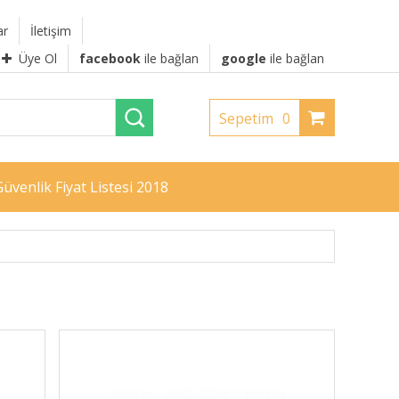
ar
İletişim
Üye Ol
facebook
ile bağlan
google
ile bağlan
Sepetim
0
üvenlik Fiyat Listesi 2018