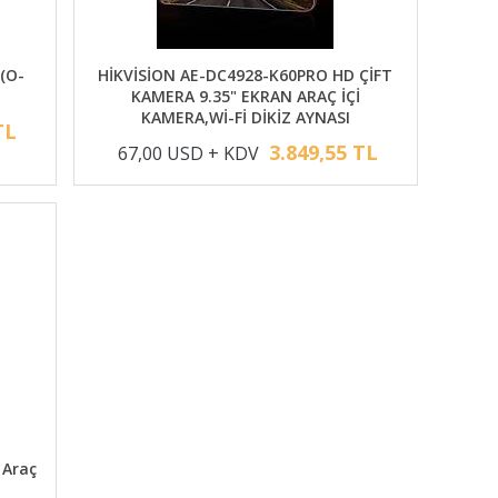
(O-
HİKVİSİON AE-DC4928-K60PRO HD ÇİFT
KAMERA 9.35" EKRAN ARAÇ İÇİ
KAMERA,Wİ-Fİ DİKİZ AYNASI
TL
3.849,55 TL
67,00 USD + KDV
 Araç