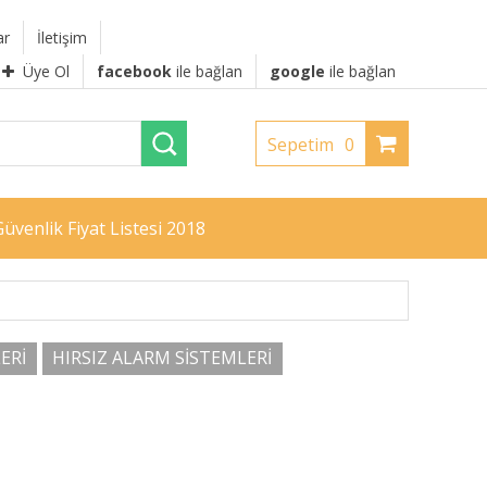
ar
İletişim
Üye Ol
facebook
ile bağlan
google
ile bağlan
Sepetim
0
üvenlik Fiyat Listesi 2018
ERİ
HIRSIZ ALARM SİSTEMLERİ