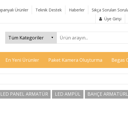
panyalı Ürünler
Teknik Destek
Haberler
Sıkça Sorulan Sorul
Üye Girişi
En Yeni Ürünler
Paket Kamera Oluşturma
Begas G
LED PANEL ARMATÜR
LED AMPÜL
BAHÇE ARMATÜRL