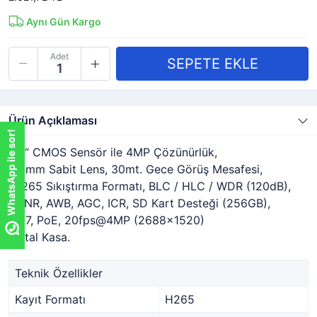
Aynı Gün Kargo
Adet
Ürün Açıklaması
WhatsApp ile sor!
WhatsApp ile sor!
1/3“ CMOS Sensör ile 4MP Çözünürlük,
3.6mm Sabit Lens, 30mt. Gece Görüş Mesafesi,
H-265 Sıkıştırma Formatı, BLC / HLC / WDR (120dB),
3DNR, AWB, AGC, ICR, SD Kart Desteği (256GB),
IP67, PoE, 20fps@4MP (2688×1520)
Metal Kasa.
Teknik Özellikler
Kayıt Formatı
H265