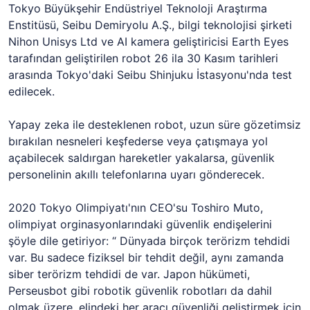
Tokyo Büyükşehir Endüstriyel Teknoloji Araştırma
Enstitüsü, Seibu Demiryolu A.Ş., bilgi teknolojisi şirketi
Nihon Unisys Ltd ve AI kamera geliştiricisi Earth Eyes
tarafından geliştirilen robot 26 ila 30 Kasım tarihleri
arasında Tokyo'daki Seibu Shinjuku İstasyonu'nda test
edilecek.
Yapay zeka ile desteklenen robot, uzun süre gözetimsiz
bırakılan nesneleri keşfederse veya çatışmaya yol
açabilecek saldırgan hareketler yakalarsa, güvenlik
personelinin akıllı telefonlarına uyarı gönderecek.
2020 Tokyo Olimpiyatı'nın CEO'su Toshiro Muto,
olimpiyat orginasyonlarındaki güvenlik endişelerini
şöyle dile getiriyor: “ Dünyada birçok terörizm tehdidi
var. Bu sadece fiziksel bir tehdit değil, aynı zamanda
siber terörizm tehdidi de var. Japon hükümeti,
Perseusbot gibi robotik güvenlik robotları da dahil
olmak üzere, elindeki her aracı güvenliği geliştirmek için