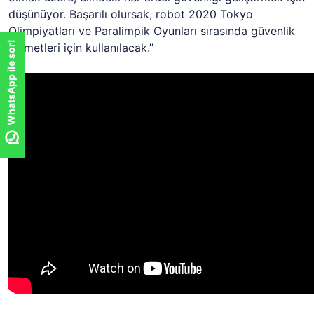
düşünüyor. Başarılı olursak, robot 2020 Tokyo
Olimpiyatları ve Paralimpik Oyunları sırasında güvenlik
WhatsApp ile sor!
WhatsApp ile sor!
hizmetleri için kullanılacak.’’