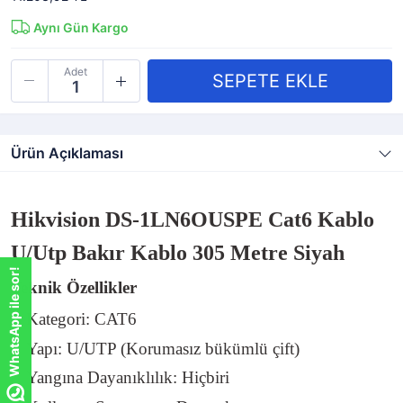
Aynı Gün Kargo
Adet
Ürün Açıklaması
Hikvision DS-1LN6OUSPE Cat6 Kablo
U/Utp Bakır Kablo 305 Metre Siyah
WhatsApp ile sor!
WhatsApp ile sor!
Teknik Özellikler
Kategori: CAT6
Yapı: U/UTP (Korumasız bükümlü çift)
Yangına Dayanıklılık: Hiçbiri