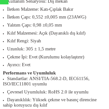
Kullanım Senaryosu: Dış mekan
İletken Malzeme: Katı-Çıplak Bakır
İletken Çapı: 0,552 ±0,005 mm (23AWG)
Yalıtım Çapı: 0,98 ±0,05 mm
Kılıf Malzemesi: Açık (Dayanıklı dış kılıf)
Kılıf Rengi: Siyah
Uzunluk: 305 ± 1,5 metre
Çekme İpi: Evet (Kurulumu kolaylaştırır)
Ayırıcı: Evet
Performans ve Uyumluluk
Standartlar: ANSI/TIA-568.2-D, IEC61156,
ISO/IEC11801 uyumlu
Çevresel Uyumluluk: RoHS 2.0 ile uyumlu
Dayanıklılık: Yüksek çekme ve basınç direncine
sahip koruyucu dış kılıf