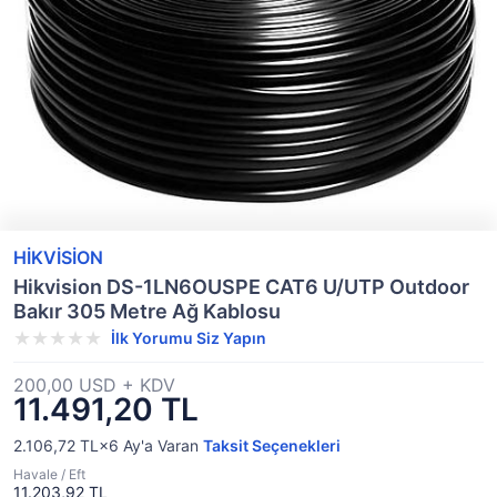
HİKVİSİON
Hikvision DS-1LN6OUSPE CAT6 U/UTP Outdoor
Bakır 305 Metre Ağ Kablosu
İlk Yorumu Siz Yapın
200,00 USD + KDV
11.491,20 TL
2.106,72 TL×6
Ay'a Varan
Taksit Seçenekleri
Havale / Eft
11.203,92 TL