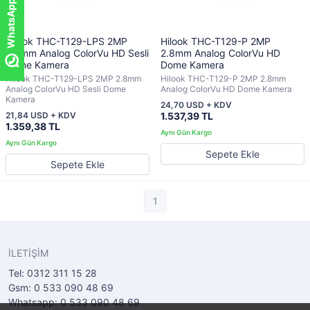
WhatsApp ile sor!
WhatsApp ile sor!
Hilook THC-T129-LPS 2MP
Hilook THC-T129-P 2MP
2.8mm Analog ColorVu HD Sesli
2.8mm Analog ColorVu HD
Dome Kamera
Dome Kamera
Hilook THC-T129-LPS 2MP 2.8mm
Hilook THC-T129-P 2MP 2.8mm
Analog ColorVu HD Sesli Dome
Analog ColorVu HD Dome Kamera
Kamera
24,70 USD + KDV
21,84 USD + KDV
1.537,39 TL
1.359,38 TL
Sepete Ekle
Sepete Ekle
1
İLETİŞİM
Tel: 0312 311 15 28
Gsm: 0 533 090 48 69
Whatsapp: 0 533 090 48 69