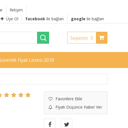
ar
İletişim
Üye Ol
facebook
ile bağlan
google
ile bağlan
Sepetim
0
üvenlik Fiyat Listesi 2018
Favorilere Ekle
Fiyatı Düşünce Haber Ver