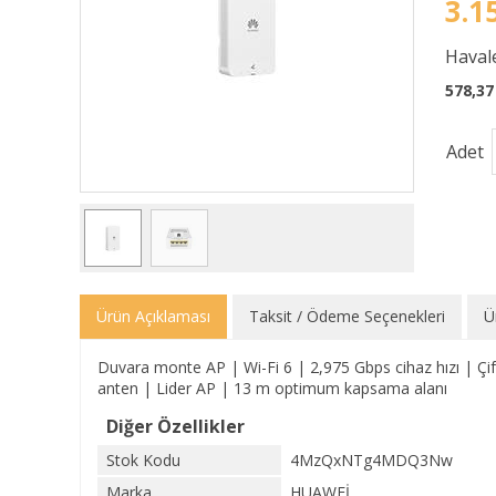
3.1
Havale
578,37
Adet
Ürün Açıklaması
Taksit / Ödeme Seçenekleri
Ü
Duvara monte AP | Wi-Fi 6 | 2,975 Gbps cihaz hızı | Çift 
anten | Lider AP | 13 m optimum kapsama alanı
Diğer Özellikler
Stok Kodu
4MzQxNTg4MDQ3Nw
Marka
HUAWEİ