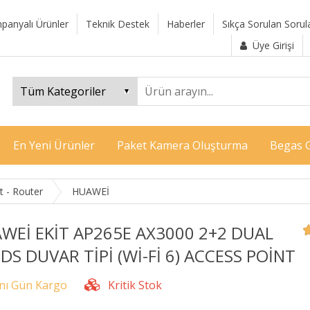
panyalı Ürünler
Teknik Destek
Haberler
Sıkça Sorulan Sorul
Üye Girişi
En Yeni Ürünler
Paket Kamera Oluşturma
Begas G
t - Router
HUAWEİ
WEİ EKİT AP265E AX3000 2+2 DUAL
DS DUVAR TİPİ (Wİ-Fİ 6) ACCESS POİNT