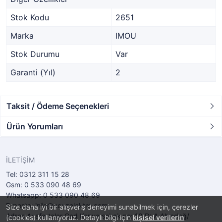
Stok Kodu
2651
Marka
IMOU
Stok Durumu
Var
Garanti (Yıl)
2
Taksit / Ödeme Seçenekleri
Ürün Yorumları
İLETİŞİM
Tel: 0312 311 15 28
Gsm: 0 533 090 48 69
Whatsapp: 0 533 090 48 69
E-posta: info@ucuzelektro.com
Size daha iyi bir alışveriş deneyimi sunabilmek için, çerezler
Adres:Anafartalar Cad Konya sokak no: 10 D: A Altındağ/
(cookies) kullanıyoruz. Detaylı bilgi için
kişisel verilerin