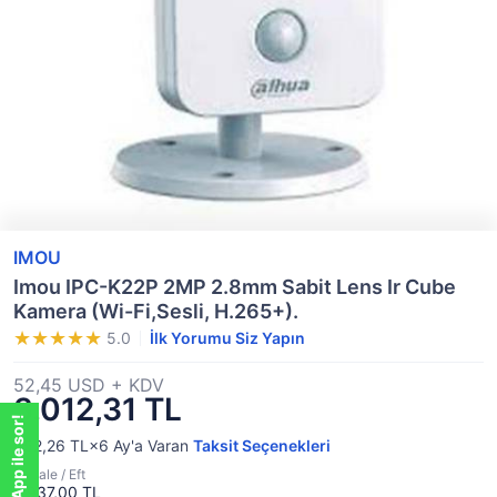
IMOU
Imou IPC-K22P 2MP 2.8mm Sabit Lens Ir Cube
Kamera (Wi-Fi,Sesli, H.265+).
5.0
İlk Yorumu Siz Yapın
52,45 USD + KDV
3.012,31 TL
WhatsApp ile sor!
WhatsApp ile sor!
552,26 TL×6
Ay'a Varan
Taksit Seçenekleri
Havale / Eft
2.937,00 TL