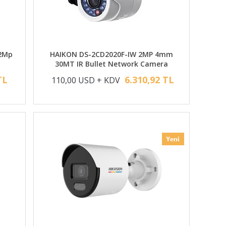
 2Mp
HAIKON DS-2CD2020F-IW 2MP 4mm
a
30MT IR Bullet Network Camera
TL
6.310,92 TL
110,00 USD + KDV