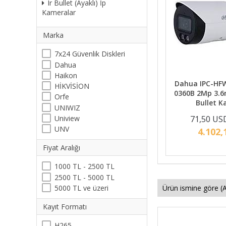
Ir Bullet (Ayaklı) İp
Kameralar
Marka
7x24 Güvenlik Diskleri
Dahua
Haikon
Dahua IPC-HFW
HİKVİSİON
0360B 2Mp 3.
Orfe
Bullet 
UNIWIZ
Uniview
71,50 US
UNV
4.102,
Fiyat Aralığı
1000 TL - 2500 TL
2500 TL - 5000 TL
5000 TL ve üzeri
Kayıt Formatı
H265