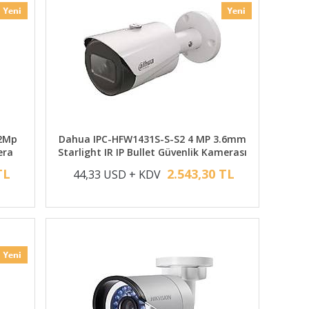
 2Mp
Dahua IPC-HFW1431S-S-S2 4 MP 3.6mm
era
Starlight IR IP Bullet Güvenlik Kamerası
TL
2.543,30 TL
44,33 USD + KDV