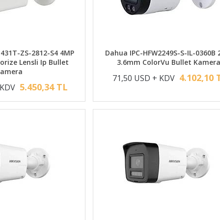
431T-ZS-2812-S4 4MP
Dahua IPC-HFW2249S-S-IL-0360B
ize Lensli Ip Bullet
3.6mm ColorVu Bullet Kamer
Kamera
4.102,10 
71,50 USD + KDV
5.450,34 TL
 KDV