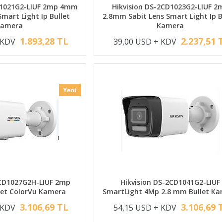
D1021G2-LIUF 2mp 4mm
Hikvision DS-2CD1023G2-LIUF 2
mart Light Ip Bullet
2.8mm Sabit Lens Smart Light Ip B
Kamera
Kamera
1.893,28 TL
2.237,51 
 KDV
39,00 USD + KDV
2CD1027G2H-LIUF 2mp
Hikvision DS-2CD1041G2-LIUF
let ColorVu Kamera
SmartLight 4Mp 2.8 mm Bullet K
3.106,69 TL
3.106,69 
 KDV
54,15 USD + KDV