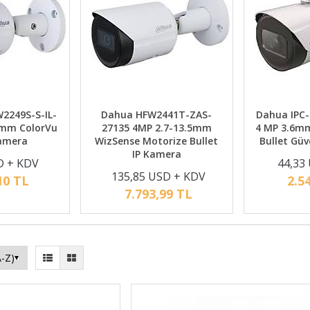
2249S-S-IL-
Dahua HFW2441T-ZAS-
Dahua IPC
6mm ColorVu
27135 4MP 2.7-13.5mm
4 MP 3.6mm 
Kamera
WizSense Motorize Bullet
Bullet Güv
IP Kamera
D + KDV
44,33
135,85 USD + KDV
10 TL
2.5
7.793,99 TL