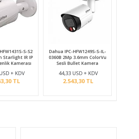
-HFW1431S-S-S2
Dahua IPC-HFW1249S-S-IL-
Starlight IR IP
0360B 2Mp 3.6mm ColorVu
enlik Kamerası
Sesli Bullet Kamera
 USD + KDV
44,33 USD + KDV
43,30 TL
2.543,30 TL