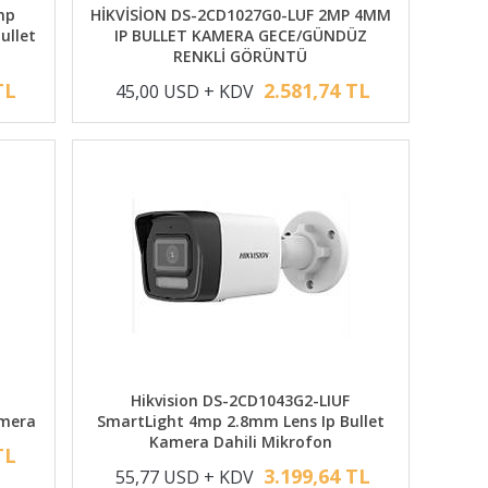
mp
HİKVİSİON DS-2CD1027G0-LUF 2MP 4MM
ullet
IP BULLET KAMERA GECE/GÜNDÜZ
RENKLİ GÖRÜNTÜ
TL
2.581,74 TL
45,00 USD + KDV
Hikvision DS-2CD1043G2-LIUF
amera
SmartLight 4mp 2.8mm Lens Ip Bullet
Kamera Dahili Mikrofon
TL
3.199,64 TL
55,77 USD + KDV