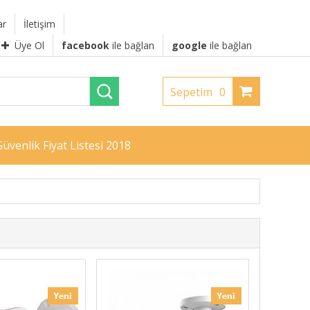
ar
İletişim
Üye Ol
facebook
ile bağlan
google
ile bağlan
Sepetim
0
üvenlik Fiyat Listesi 2018