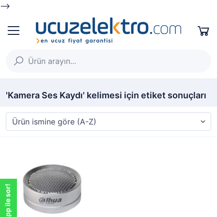
-->
'Kamera Ses Kaydı' kelimesi için etiket sonuçları
WhatsApp ile sor!
WhatsApp ile sor!