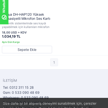
Dahua DH-HAP120 Yüksek
Hassasiyetli Mikrofon Ses Kartı
Güvenlik sistemlerinde ses kaydı
yapabilmek için kullanılan mikrafon
18,00 USD + KDV
1.034,19 TL
Sepete Ekle
1
İLETİŞİM
Tel: 0312 311 15 28
Gsm: 0 533 090 48 69
Whatsapp: 0 533 090 48 69
E-posta: info@ucuzelektro.com
Size daha iyi bir alışveriş deneyimi sunabilmek için, çerezler
Adres:Anafartalar Cad Konya sokak no: 10 D: A Altındağ/