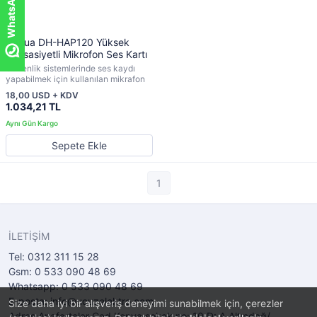
Dahua DH-HAP120 Yüksek
Hassasiyetli Mikrofon Ses Kartı
Güvenlik sistemlerinde ses kaydı
yapabilmek için kullanılan mikrafon
18,00 USD + KDV
1.034,21 TL
Sepete Ekle
1
İLETİŞİM
Tel: 0312 311 15 28
Gsm: 0 533 090 48 69
Whatsapp: 0 533 090 48 69
E-posta: info@ucuzelektro.com
Size daha iyi bir alışveriş deneyimi sunabilmek için, çerezler
Adres:Anafartalar Cad Konya sokak no: 10 D: A Altındağ/