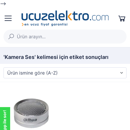
-->
'Kamera Ses' kelimesi için etiket sonuçları
WhatsApp ile sor!
WhatsApp ile sor!