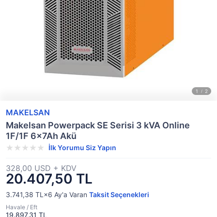
MAKELSAN
Makelsan Powerpack SE Serisi 3 kVA Online
1F/1F 6x7Ah Akü
İlk Yorumu Siz Yapın
328,00 USD + KDV
20.407,50 TL
3.741,38 TL×6
Ay'a Varan
Taksit Seçenekleri
Havale / Eft
19.897,31 TL