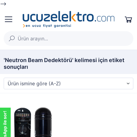
-->
'Neutron Beam Dedektörü' kelimesi için etiket
sonuçları
WhatsApp ile sor!
WhatsApp ile sor!