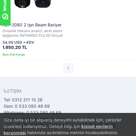
ALP-2080 2 Işın Beam Bariyer
Dinamik frekans analizi, akıllı alarm
bağlantısı İNFRARED PULSE Sinyali
34,00 USD + KDV
1.950,20 TL
1
İLETİŞİM
Tel: 0312 311 15 28
Gsm: 0 533 090 48 69
Whatsapp: 0 533 090 48 69
E-posta: info@ucuzelektro.com
Size daha iyi bir alışveriş deneyimi sunabilmek için, çerezler
Adres:Anafartalar Cad Konya sokak no: 10 D: A Altındağ/
(cookies) kullanıyoruz. Detaylı bilgi için
kişisel verilerin
ANKARA
korunması
hakkında aydınlatma metnini inceleyebilirsiniz.