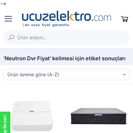
-->
'Neutron Dvr Fiyat' kelimesi için etiket sonuçları
WhatsApp ile sor!
WhatsApp ile sor!