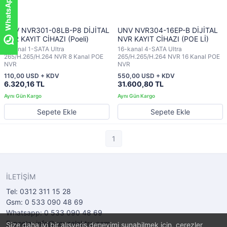
UNV NVR301-08LB-P8 DİJİTAL
UNV NVR304-16EP-B DİJİTAL
NVR KAYIT CİHAZI (Poeli)
NVR KAYIT CİHAZI (POE Lİ)
8-kanal 1-SATA Ultra
16-kanal 4-SATA Ultra
265/H.265/H.264 NVR 8 Kanal POE
265/H.265/H.264 NVR 16 Kanal POE
NVR
NVR
110,00 USD + KDV
550,00 USD + KDV
6.320,16 TL
31.600,80 TL
Sepete Ekle
Sepete Ekle
1
İLETİŞİM
Tel: 0312 311 15 28
Gsm: 0 533 090 48 69
Whatsapp: 0 533 090 48 69
E-posta: info@ucuzelektro.com
Size daha iyi bir alışveriş deneyimi sunabilmek için, çerezler