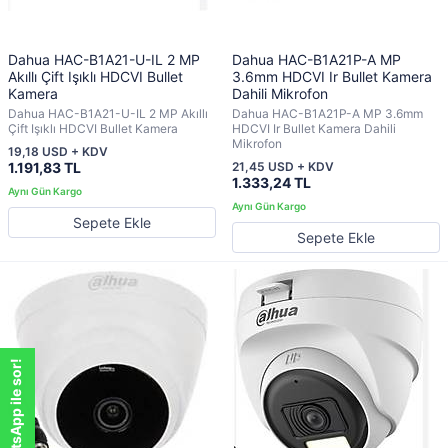
Dahua HAC-B1A21-U-IL 2 MP
Dahua HAC-B1A21P-A MP
Akıllı Çift Işıklı HDCVI Bullet
3.6mm HDCVI Ir Bullet Kamera
Kamera
Dahili Mikrofon
Dahua HAC-B1A21-U-IL 2 MP Akıllı
Dahua HAC-B1A21P-A MP 3.6mm
Çift Işıklı HDCVI Bullet Kamera
HDCVI Ir Bullet Kamera Dahili
Mikrofon
19,18 USD + KDV
1.191,83 TL
21,45 USD + KDV
1.333,24 TL
Sepete Ekle
Sepete Ekle
WhatsApp ile sor!
WhatsApp ile sor!