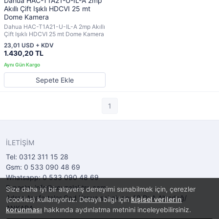
Dahua HAC-T1A21-U-IL-A 2mp
Akıllı Çift Işıklı HDCVI 25 mt
Dome Kamera
Dahua HAC-T1A21-U-IL-A 2mp Akıllı
Çift Işıklı HDCVI 25 mt Dome Kamera
23,01 USD + KDV
1.430,20 TL
Sepete Ekle
1
İLETİŞİM
Tel: 0312 311 15 28
Gsm: 0 533 090 48 69
Whatsapp: 0 533 090 48 69
E-posta: info@ucuzelektro.com
Size daha iyi bir alışveriş deneyimi sunabilmek için, çerezler
Adres:Anafartalar Cad Konya sokak no: 10 D: A Altındağ/
(cookies) kullanıyoruz. Detaylı bilgi için
kişisel verilerin
ANKARA
korunması
hakkında aydınlatma metnini inceleyebilirsiniz.