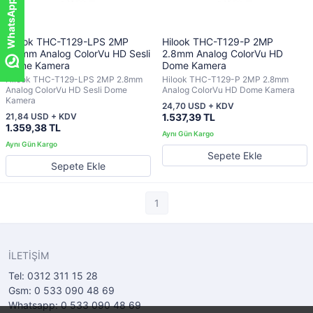
WhatsApp ile sor!
WhatsApp ile sor!
Hilook THC-T129-LPS 2MP
Hilook THC-T129-P 2MP
2.8mm Analog ColorVu HD Sesli
2.8mm Analog ColorVu HD
Dome Kamera
Dome Kamera
Hilook THC-T129-LPS 2MP 2.8mm
Hilook THC-T129-P 2MP 2.8mm
Analog ColorVu HD Sesli Dome
Analog ColorVu HD Dome Kamera
Kamera
24,70 USD + KDV
21,84 USD + KDV
1.537,39 TL
1.359,38 TL
Sepete Ekle
Sepete Ekle
1
İLETİŞİM
Tel: 0312 311 15 28
Gsm: 0 533 090 48 69
Whatsapp: 0 533 090 48 69