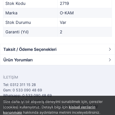
Stok Kodu
2719
Marka
O-KAM
Stok Durumu
Var
Garanti (Yıl)
2
Taksit / Ödeme Seçenekleri
Ürün Yorumları
İLETİŞİM
Tel: 0312 311 15 28
Gsm: 0 533 090 48 69
Whatsapp: 0 533 090 48 69
E-posta: info@ucuzelektro.com
Size daha iyi bir alışveriş deneyimi sunabilmek için, çerezler
Adres:Anafartalar Cad Konya sokak no: 10 D: A Altındağ/
(cookies) kullanıyoruz. Detaylı bilgi için
kişisel verilerin
ANKARA
korunması
hakkında aydınlatma metnini inceleyebilirsiniz.