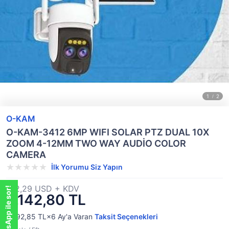
O-KAM
O-KAM-3412 6MP WIFI SOLAR PTZ DUAL 10X
ZOOM 4-12MM TWO WAY AUDİO COLOR
CAMERA
İlk Yorumu Siz Yapın
142,29 USD + KDV
WhatsApp ile sor!
WhatsApp ile sor!
8.142,80 TL
1.492,85 TL×6
Ay'a Varan
Taksit Seçenekleri