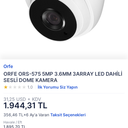
Orfe
ORFE ORS-575 5MP 3.6MM 3ARRAY LED DAHİLİ
SESLİ DOME KAMERA
1.0
İlk Yorumu Siz Yapın
31,25 USD + KDV
1.944,31 TL
356,46 TL×6
Ay'a Varan
Taksit Seçenekleri
Havale / Eft
1.895,70 TL