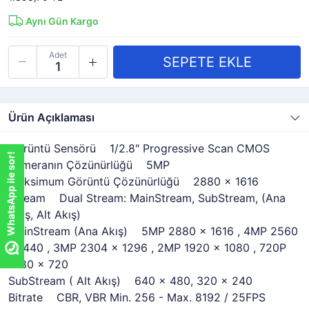
Aynı Gün Kargo
Adet
Ürün Açıklaması
Görüntü Sensörü 1/2.8" Progressive Scan CMOS
WhatsApp ile sor!
WhatsApp ile sor!
Kameranın Çözünürlüğü 5MP
Maksimum Görüntü Çözünürlüğü 2880 x 1616
Stream Dual Stream: MainStream, SubStream, (Ana
Akış, Alt Akış)
MainStream (Ana Akış) 5MP 2880 x 1616 , 4MP 2560
x 1440 , 3MP 2304 x 1296 , 2MP 1920 x 1080 , 720P
1280 x 720
SubStream ( Alt Akış) 640 x 480, 320 x 240
Bitrate CBR, VBR Min. 256 - Max. 8192 / 25FPS