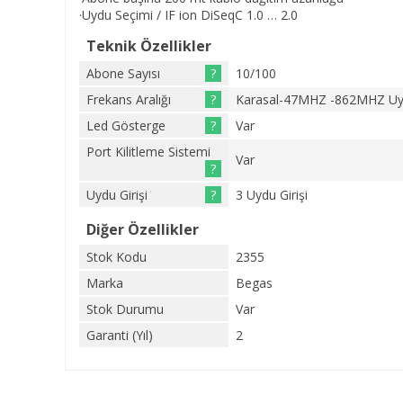
·Uydu Seçimi / IF ion DiSeqC 1.0 … 2.0
Teknik Özellikler
Abone Sayısı
?
10/100
Frekans Aralığı
?
Karasal-47MHZ -862MHZ U
Led Gösterge
?
Var
Port Kilitleme Sistemi
Var
?
Uydu Girişi
?
3 Uydu Girişi
Diğer Özellikler
Stok Kodu
2355
Marka
Begas
Stok Durumu
Var
Garanti (Yıl)
2