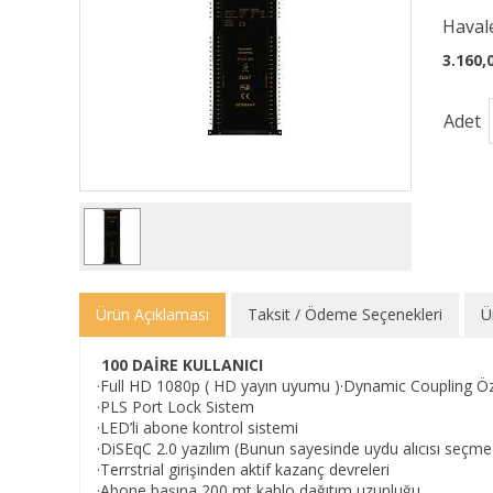
Havale
3.160,
Adet
Ürün Açıklaması
Taksit / Ödeme Seçenekleri
Ü
100 DAİRE KULLANICI
·Full HD 1080p ( HD yayın uyumu )·Dynamic Coupling Öze
·PLS Port Lock Sistem
·LED’li abone kontrol sistemi
·DiSEqC 2.0 yazılım (Bunun sayesinde uydu alıcısı seçme
·Terrstrial girişinden aktif kazanç devreleri
·Abone başına 200 mt kablo dağıtım uzunluğu