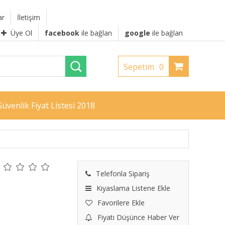
ar
İletişim
Üye Ol
facebook
ile bağlan
google
ile bağlan
Sepetim
0
üvenlik Fiyat Listesi 2018
Telefonla Sipariş
Kıyaslama Listene Ekle
Favorilere Ekle
Fiyatı Düşünce Haber Ver