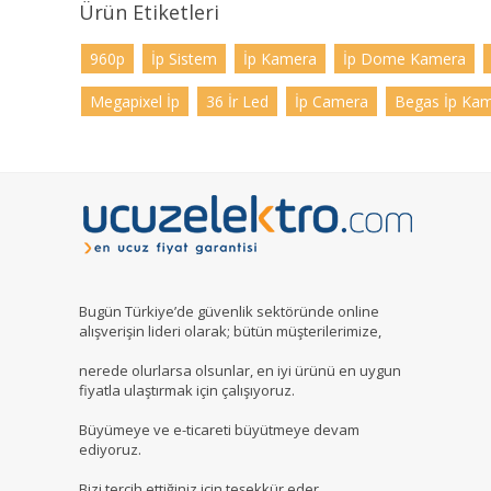
Ürün Etiketleri
960p
İp Sistem
İp Kamera
İp Dome Kamera
Megapixel İp
36 İr Led
İp Camera
Begas İp Ka
Bugün Türkiye’de güvenlik sektöründe online
alışverişin lideri olarak; bütün müşterilerimize,
nerede olurlarsa olsunlar, en iyi ürünü en uygun
fiyatla ulaştırmak için çalışıyoruz.
Büyümeye ve e-ticareti büyütmeye devam
ediyoruz.
Bizi tercih ettiğiniz için teşekkür eder,