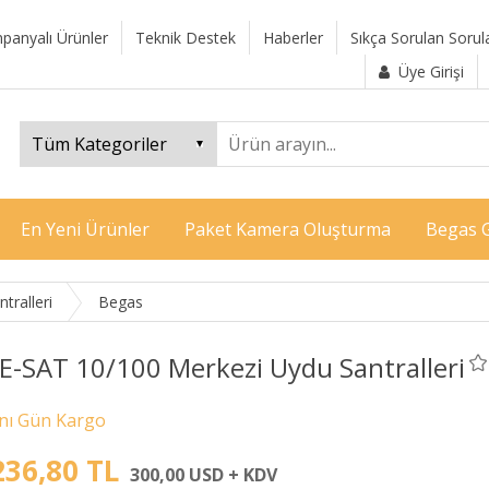
panyalı Ürünler
Teknik Destek
Haberler
Sıkça Sorulan Sorul
Üye Girişi
En Yeni Ürünler
Paket Kamera Oluşturma
Begas G
tralleri
Begas
E-SAT 10/100 Merkezi Uydu Santralleri
236,80 TL
300,00 USD + KDV