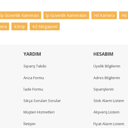
İp Güvenlik Kamerası
İp Güvenlik Kameraları
Hd Kamera
Hd 
mera
4.0mp
4.0 Megapixel
YARDIM
HESABIM
Sipariş Takibi
Üyelik Bilgilerim
Arıza Formu
Adres Bilgilerim
İade Formu
Siparişlerim
Sıkça Sorulan Sorular
Stok Alarm Listem
Müşteri Hizmetleri
Alışveriş Listem
İletişim
Fiyat Alarm Listem