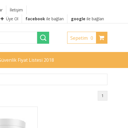
ar
İletişim
Üye Ol
facebook
ile bağlan
google
ile bağlan
Sepetim
0
üvenlik Fiyat Listesi 2018
1