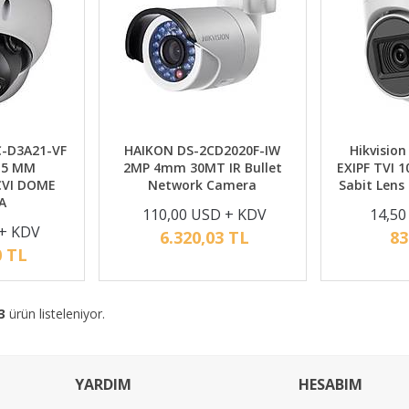
C-D3A21-VF
HAIKON DS-2CD2020F-IW
Hikvisio
3,5 MM
2MP 4mm 30MT IR Bullet
EXIPF TVI 
CVI DOME
Network Camera
Sabit Lens
A
110,00 USD + KDV
14,50
 + KDV
6.320,03 TL
83
0 TL
3
ürün listeleniyor.
YARDIM
HESABIM