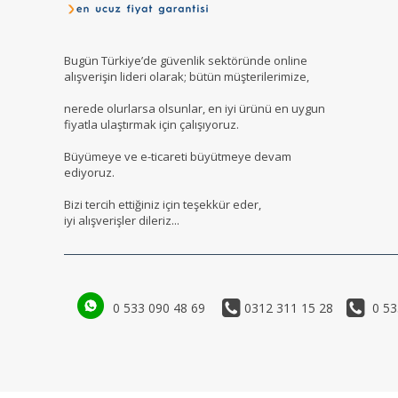
Bugün Türkiye’de güvenlik sektöründe online
alışverişin lideri olarak; bütün müşterilerimize,
nerede olurlarsa olsunlar, en iyi ürünü en uygun
fiyatla ulaştırmak için çalışıyoruz.
Büyümeye ve e-ticareti büyütmeye devam
ediyoruz.
Bizi tercih ettiğiniz için teşekkür eder,
iyi alışverişler dileriz...
0 533 090 48 69
0312 311 15 28
0 53