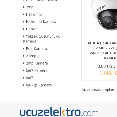
2mp
Haikon İp
Haikon İp Kamera
Haikon
Yüksek Çözünürlüklü
Kamera
DAHUA EZ-IP HA
2 MP 2.7-1
Poe Kamera
VARİFOKAL HD
2.0mp İp
KAMER
2mp Kamera
20,00 USD
İp67 Kamera
1.149,1
İp67
İp67 İp Kamera
Bu aramada toplam