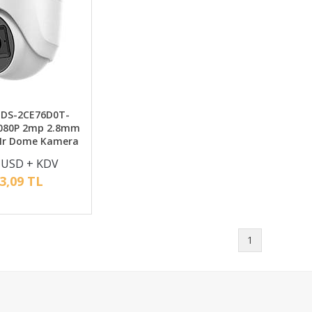
n DS-2CE76D0T-
1080P 2mp 2.8mm
 Ir Dome Kamera
 USD + KDV
3,09 TL
1