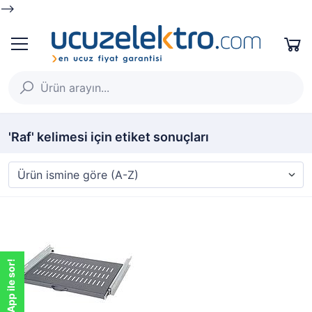
-->
'Raf' kelimesi için etiket sonuçları
WhatsApp ile sor!
WhatsApp ile sor!