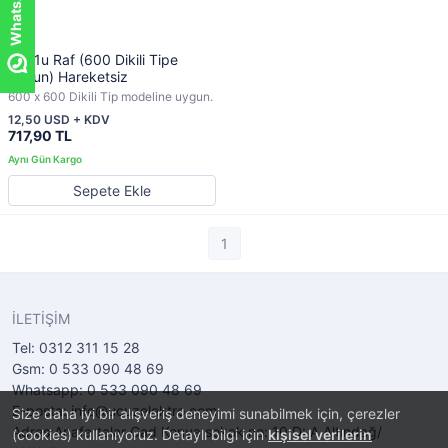
19'' 1u Raf (600 Dikili Tipe
uygun) Hareketsiz
600 x 600 Dikili Tip modeline uygun.
12,50 USD + KDV
717,90 TL
Sepete Ekle
1
İLETİŞİM
Tel: 0312 311 15 28
Gsm: 0 533 090 48 69
Whatsapp: 0 533 090 48 69
E-posta: info@ucuzelektro.com
Size daha iyi bir alışveriş deneyimi sunabilmek için, çerezler
Adres:Anafartalar Cad Konya sokak no: 10 D: A Altındağ/
(cookies) kullanıyoruz. Detaylı bilgi için
kişisel verilerin