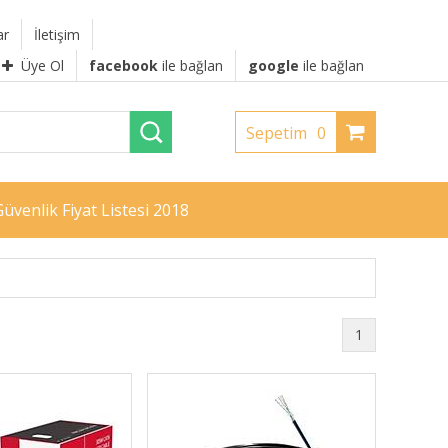
ar
İletişim
Üye Ol
facebook
ile bağlan
google
ile bağlan
Sepetim
0
üvenlik Fiyat Listesi 2018
1