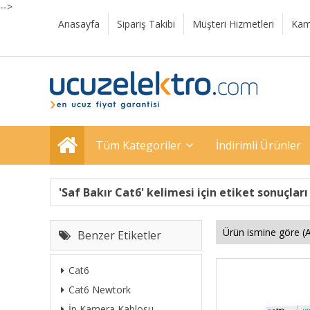
-->
Anasayfa
Sipariş Takibi
Müşteri Hizmetleri
Kam
Tüm Kategoriler
İndirimli Ürünler
'Saf Bakır Cat6' kelimesi için etiket sonuçları
Benzer Etiketler
Cat6
Cat6 Newtork
İp Kamera Kablosu