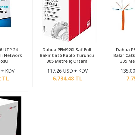
6 UTP 24
Dahua PFM920I Saf Full
Dahua PF
mlı Network
Bakır Cat6 Kablo Turuncu
Bakır Cat
losu
305 Metre İç Ortam
305 Me
 + KDV
117,26 USD + KDV
135,0
2 TL
6.734,48 TL
7.7