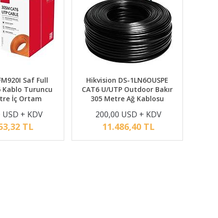
M920I Saf Full
Hikvision DS-1LN6OUSPE
6 Kablo Turuncu
CAT6 U/UTP Outdoor Bakır
tre İç Ortam
305 Metre Ağ Kablosu
0 USD + KDV
200,00 USD + KDV
53,32 TL
11.486,40 TL