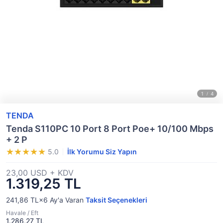
TENDA
Tenda S110PC 10 Port 8 Port Poe+ 10/100 Mbps
+ 2 P
5.0
İlk Yorumu Siz Yapın
23,00 USD + KDV
1.319,25 TL
241,86 TL×6
Ay'a Varan
Taksit Seçenekleri
Havale / Eft
1.286,27 TL