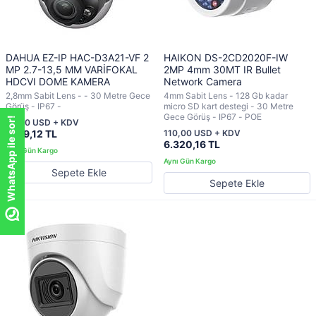
DAHUA EZ-IP HAC-D3A21-VF 2
HAIKON DS-2CD2020F-IW
MP 2.7-13,5 MM VARİFOKAL
2MP 4mm 30MT IR Bullet
HDCVI DOME KAMERA
Network Camera
2,8mm Sabit Lens - - 30 Metre Gece
4mm Sabit Lens - 128 Gb kadar
Görüş - IP67 -
micro SD kart destegi - 30 Metre
Gece Görüş - IP67 - POE
WhatsApp ile sor!
WhatsApp ile sor!
20,00 USD + KDV
1.149,12 TL
110,00 USD + KDV
6.320,16 TL
Sepete Ekle
Sepete Ekle