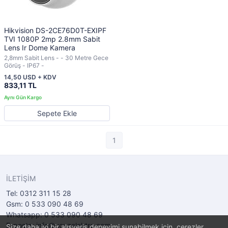
Hikvision DS-2CE76D0T-EXIPF
TVI 1080P 2mp 2.8mm Sabit
Lens Ir Dome Kamera
2,8mm Sabit Lens - - 30 Metre Gece
Görüş - IP67 -
14,50 USD + KDV
833,11 TL
Sepete Ekle
1
İLETİŞİM
Tel: 0312 311 15 28
Gsm: 0 533 090 48 69
Whatsapp: 0 533 090 48 69
E-posta: info@ucuzelektro.com
Size daha iyi bir alışveriş deneyimi sunabilmek için, çerezler